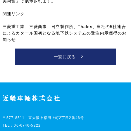
美術館」で展示されます。
関連リンク
三菱重工業、三菱商事、日立製作所、Thales、当社の5社連合
によるカタール国初となる地下鉄システムの受注内示獲得のお
知らせ
一覧に戻る
近畿車輛株式会社
〒577-8511 東大阪市稲田上町2丁目2番46号
TEL：06-6746-5222