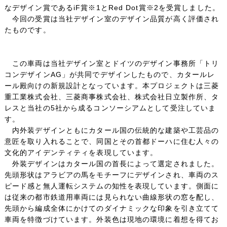
なデザイン賞であるiF賞※1とRed Dot賞※2を受賞しました。
利用規約
今回の受賞は当社デザイン室のデザイン品質が高く評価され
たものです。
お問い合わせ
この車両は当社デザイン室とドイツのデザイン事務所「トリ
玄関ドア、サッシ、駐輪ポスト等のお問い合わせ
コンデザインAG」が共同でデザインしたもので、カタールレ
ール殿向けの新規設計となっています。本プロジェクトは三菱
サイトマップ
重工業株式会社、三菱商事株式会社、株式会社日立製作所、タ
レスと当社の5社から成るコンソーシアムとして受注していま
す。
内外装デザインともにカタール国の伝統的な建築や工芸品の
意匠を取り入れることで、同国とその首都ドーハに住む人々の
文化的アイデンティティを表現しています。
外装デザインはカタール国の首長によって選定されました。
先頭形状はアラビアの馬をモチーフにデザインされ、車両のス
ピード感と無人運転システムの知性を表現しています。側面に
は従来の都市鉄道用車両には見られない曲線形状の窓を配し、
先頭から編成全体にかけてのダイナミックな印象を引き立てて
車両を特徴づけています。外装色は現地の環境に着想を得てお