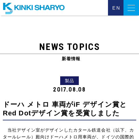
EN
近畿車輌について
NEWS TOPICS
事業について
新着情報
サステナビリティ
投資家のみなさまへ
製品
2017.08.08
動画一覧
ドーハ メトロ 車両がiF デザイン賞と
Red Dotデザイン賞を受賞しました
採用について
個人情報保護方針
当社デザイン室がデザインしたカタール鉄道会社（以下、カ
タールレール）殿向けドーハメトロ用車両が、ドイツの国際的