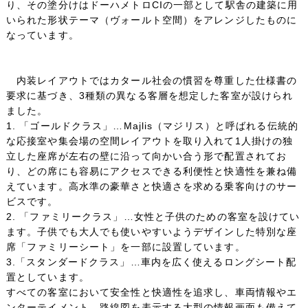
り、その塗分けはドーハメトロCIの一部として駅舎の建築に用
いられた形状テーマ（ヴォールト空間）をアレンジしたものに
なっています。
内装レイアウトではカタール社会の慣習を尊重した仕様書の
要求に基づき、3種類の異なる客層を想定した客室が設けられ
ました。
1. 「ゴールドクラス」…Majlis（マジリス）と呼ばれる伝統的
な応接室や集会場の空間レイアウトを取り入れて1人掛けの独
立した座席が左右の壁に沿って向かい合う形で配置されてお
り、どの席にも容易にアクセスできる利便性と快適性を兼ね備
えています。高水準の豪華さと快適さを求める乗客向けのサー
ビスです。
2. 「ファミリークラス」…女性と子供のための客室を設けてい
ます。子供でも大人でも使いやすいようデザインした特別な座
席「ファミリーシート」を一部に設置しています。
3.「スタンダードクラス」…車内を広く使えるロングシート配
置としています。
すべての客室において安全性と快適性を追求し、車両情報やエ
ンターテイメント、路線図を表示する大型の情報画面も備えて