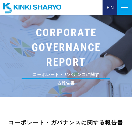
EN
近畿車輌について
CORPORATE
事業について
GOVERNANCE
REPORT
サステナビリティ
コーポレート・ガバナンスに関す
投資家のみなさまへ
る報告書
動画一覧
採用について
コーポレート・ガバナンスに関する報告書
個人情報保護方針