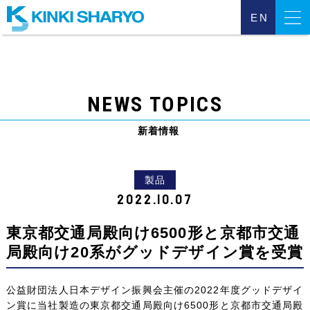
EN
近畿車輌について
NEWS TOPICS
事業について
新着情報
サステナビリティ
投資家のみなさまへ
製品
2022.10.07
動画一覧
東京都交通局殿向け6500形と京都市交通
局殿向け20系がグッドデザイン賞を受賞
採用について
個人情報保護方針
公益財団法人日本デザイン振興会主催の2022年度グッドデザイ
ン賞に当社製造の東京都交通局殿向け6500形と京都市交通局殿