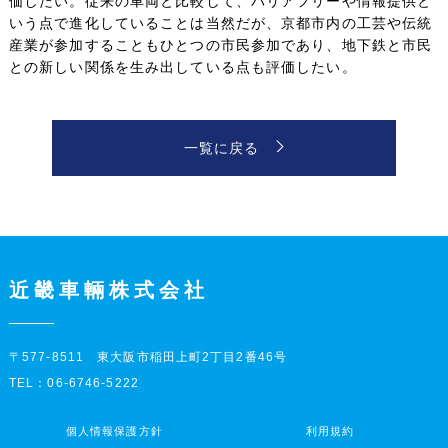
価したい。従来の車両と比較して、バリアフリーや情報提供と
いう点で進化していることは当然だが、京都市内の工芸や伝統
産業が参加することもひとつの市民参加であり、地下鉄と市民
との新しい関係を生み出している点も評価したい。
一覧に戻る
近畿車輛株式会社
〒577-8511 東大阪市稲田上町2丁目2番46号
TEL：06-6746-5222
個人情報保護方針
利用規約